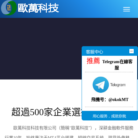
切
換
導
航
推薦
Telegram在線客
服
飛機号：@okokMT
超過500家企業選擇歐萬科技
歐萬科技科技有限公司（簡稱“歐萬科技”），深耕金融軟件服務
行業10年，始終專注于MT4平台搭建、短線交易系統、現貨外彙移