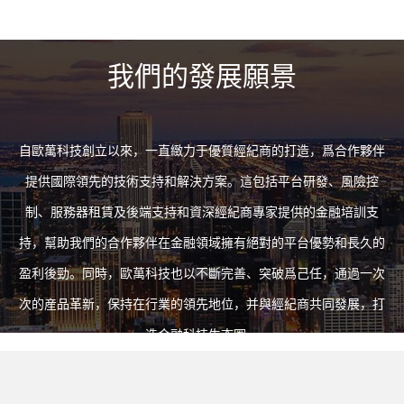
我們的發展願景
自歐萬科技創立以來，一直緻力于優質經紀商的打造，爲合作夥伴
提供國際領先的技術支持和解決方案。這包括平台研發、風險控
制、服務器租賃及後端支持和資深經紀商專家提供的金融培訓支
持，幫助我們的合作夥伴在金融領域擁有絕對的平台優勢和長久的
盈利後勁。同時，歐萬科技也以不斷完善、突破爲己任，通過一次
次的産品革新，保持在行業的領先地位，并與經紀商共同發展，打
造金融科技生态圈。